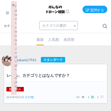
×
×
F
F
ai
ai
質問する
le
le
d
d
t
t
カテゴリ
o
o
in
in
it
it
最新
人気順
未回答
ia
ia
li
li
z
z
e
e
pl
pl
takamiz7961
スタンダード
u
u
gi
gi
n
n
:
:
レベル、カテゴリとはなんですか？
w
w
pl
pl
in
in
解決済み
k
k
Failed to initialize plugin: wplink
Failed to initialize plugin: wplink
その他.
2K
1
1
2023年9月12日