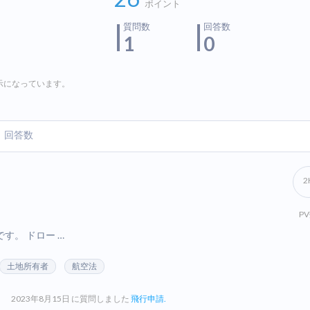
ポイント
質問数
回答数
1
0
示になっています。
回答数
2
P
す。 ドロー …
土地所有者
航空法
2023年8月15日 に質問しました
飛行申請.