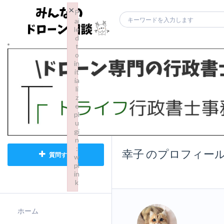
×
F
ai
le
d
t
o
in
it
ia
li
z
e
pl
u
gi
n
:
幸子 のプロフィー
質問する
w
pl
in
k
Failed to initialize plugin: wplink
ホーム