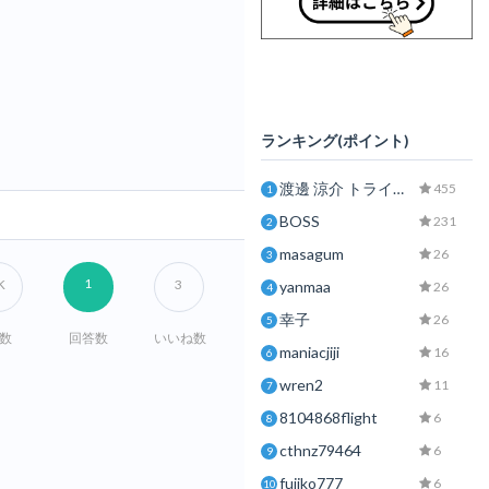
ランキング(ポイント)
渡邊 涼介 トライフ行政書士事務所
455
1
BOSS
231
2
masagum
26
3
1
K
3
yanmaa
26
4
幸子
26
5
V数
回答数
いいね数
maniacjiji
16
6
wren2
11
7
8104868flight
6
8
cthnz79464
6
9
fujiko777
6
10