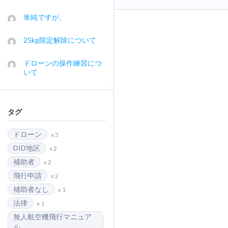
単純ですが、
25kg限定解除について
ドローンの操作練習につ
いて
タグ
ドローン
x 3
DID地区
x 2
補助者
x 2
飛行申請
x 2
補助者なし
x 1
法律
x 1
無人航空機飛行マニュア
ル